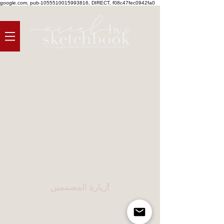
google.com, pub-1055510015993816, DIRECT, f08c47fec0942fa0
زيارة المصممين!